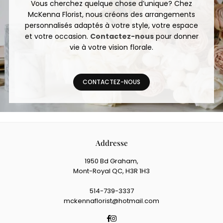
Vous cherchez quelque chose d’unique? Chez
McKenna Florist, nous créons des arrangements
personnalisés adaptés à votre style, votre espace
et votre occasion.
Contactez-nous
pour donner
vie à votre vision florale.
CONTACTEZ-NOUS
Addresse
1950 Bd Graham,
Mont-Royal QC, H3R 1H3
514-739-3337
mckennaflorist@hotmail.com
Facebook
Instagram